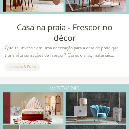
Casa na praia - Frescor no
décor
Que tal investir em uma decoração para a casa de praia que
transmita sensações de frescor? Cores claras, materiais
naturais, janelas amplas e poucas paredes... Apresentamos um
Inspiração & Décor
ambiente que irá inspira