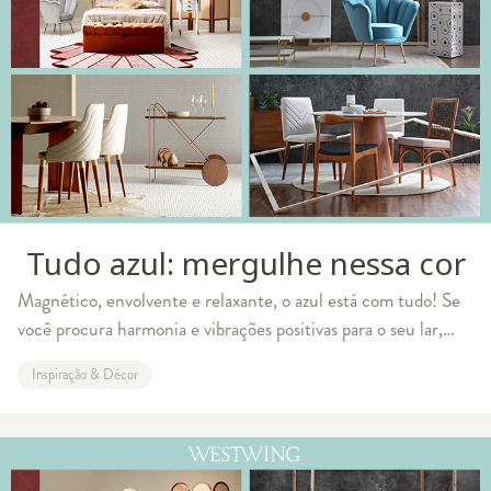
Tudo azul: mergulhe nessa cor
Magnético, envolvente e relaxante, o azul está com tudo! Se
você procura harmonia e vibrações positivas para o seu lar,
aposte no tom. Ele é capaz de imprimir elegância com
Inspiração & Décor
discrição, além de mudar os