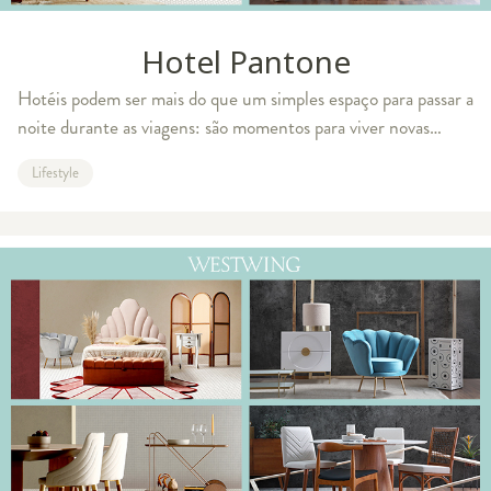
Hotel Pantone
Hotéis podem ser mais do que um simples espaço para passar a
noite durante as viagens: são momentos para viver novas
sensações e presenciar uma realidade diferente da rotineira.
Lifestyle
Inspirado neste concei