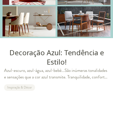
Decoração Azul: Tendência e
Estilo!
Azul-escuro, azul-água, azul-bebê...São inúmeras tonalidades
e sensações que a cor azul transmite. Tranquilidade, conforto
ou inovação. O próprio azul-royal foi uma das cores que mais
Inspiração & Décor
apareceram nas ú