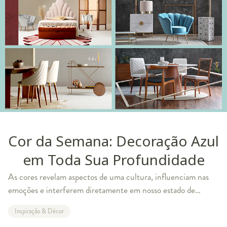
Cor da Semana: Decoração Azul
em Toda Sua Profundidade
As cores revelam aspectos de uma cultura, influenciam nas
emoções e interferem diretamente em nosso estado de
espírito. A nossa inspiração do dia surgiu com o tom do céu e
Inspiração & Décor
do mar, pois é impossível nã