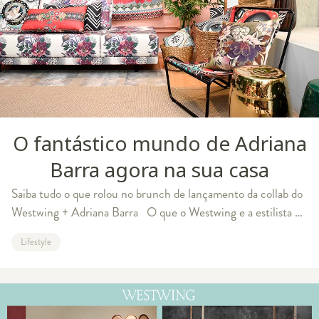
O fantástico mundo de Adriana
Barra agora na sua casa
Saiba tudo o que rolou no brunch de lançamento da collab do
Westwing + Adriana Barra O que o Westwing e a estilista e
designer Adriana Barra têm em comum? A paixão por cores,
Lifestyle
estampas e tud