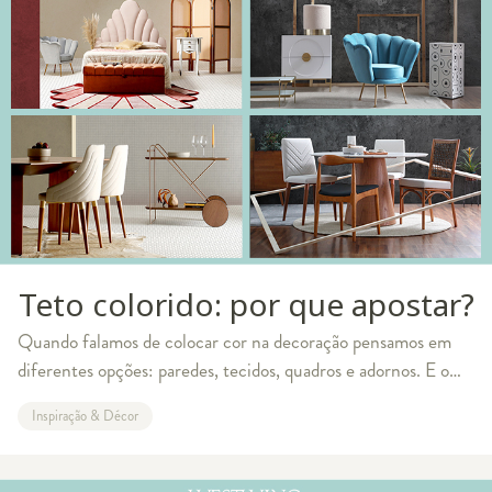
Teto colorido: por que apostar?
Quando falamos de colocar cor na decoração pensamos em
diferentes opções: paredes, tecidos, quadros e adornos. E o
teto? Por que não levar o colorido para ele? A ideia é deixar o
Inspiração & Décor
tradicional branco de