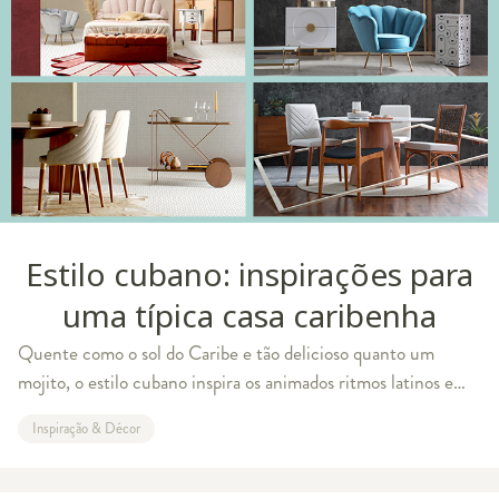
Estilo cubano: inspirações para
uma típica casa caribenha
Quente como o sol do Caribe e tão delicioso quanto um
mojito, o estilo cubano inspira os animados ritmos latinos e
carrega para as decorações um clima alegre e contagiante.
Inspiração & Décor
Tudo isso com um toque retr