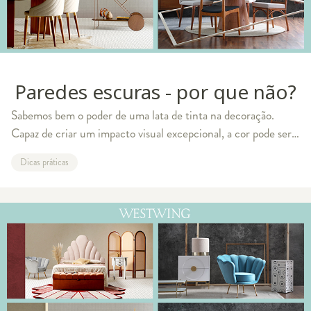
Paredes escuras - por que não?
Sabemos bem o poder de uma lata de tinta na decoração.
Capaz de criar um impacto visual excepcional, a cor pode ser o
plano de fundo perfeito para os adornos e móveis escolhidos
Dicas práticas
para o espaço. Você já