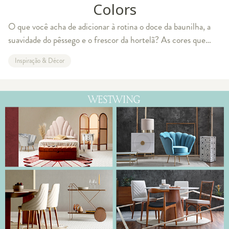
Colors
O que você acha de adicionar à rotina o doce da baunilha, a
suavidade do pêssego e o frescor da hortelã? As cores que
carregam o nome de sabores de sorvete se transformaram em
Inspiração & Décor
uma tendência de sucesso