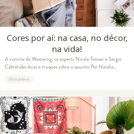
Cores por aí: na casa, no décor,
na vida!
A convite do Westwing, os experts Nicole Tomazi e Sergio
Cabral dão dicas e truques sobre o assunto Por Natalia
Maruyama O período de isolamento social e a vontade de
Dicas práticas
transformar e dar mais aten