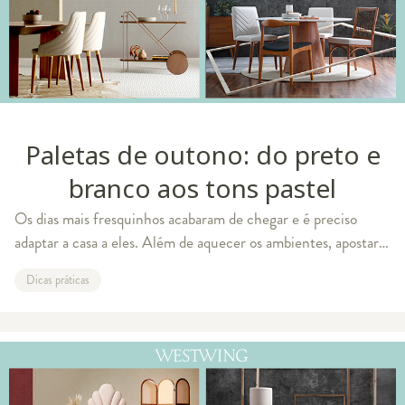
Paletas de outono: do preto e
branco aos tons pastel
Os dias mais fresquinhos acabaram de chegar e é preciso
adaptar a casa a eles. Além de aquecer os ambientes, apostar
na mudança das cores também pode ser uma maneira de
Dicas práticas
renovar os ares e esquentar a d