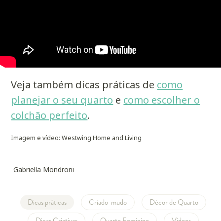
Veja também dicas práticas de
como
planejar o seu quarto
e
como escolher o
colchão perfeito
.
Imagem e vídeo: Westwing Home and Living
Gabriella Mondroni
Dicas práticas
Criado-mudo
Décor de Quarto
Dicas Criativas
Quarto Feminino
Vídeos