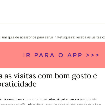
: um guia de acessórios para servir
Petisqueira: receba as visitas
/
a as visitas com bom gosto e
praticidade
ão é servir bem a todos os convidados. A
petisqueira
é um produto
sa prazerosa missão. Além disso, com uma petisqueira bem cheia e bem