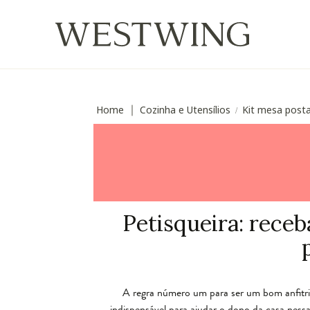
Home
Cozinha e Utensílios
Kit mesa posta
∣
/
Petisqueira: receb
A regra número um para ser um bom anfitri
indispensável para ajudar o dono da casa nes