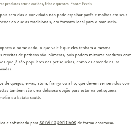
ar produtos cruz e cozidos, frios e quentes. Fonte: Pexels
 pois sem elas o convidado não pode espalhar patês e molhos em seus
enor do que as tradicionais, em formato ideal para o manuseio.
 importa o nome dado, o que vale é que eles tenham a
mesma
As receitas de petiscos são inúmeras, pois podem misturar produtos cruz
tivos que já são populares nas petisqueiras, como os amendoins, as
headas.
 de queijos, ervas, atum, frango ou alho, que devem ser servidos com
ettas também são uma deliciosa opção para estar na petisqueira,
elão ou batata sauté.
ca e sofisticada para
servir aperitivos
de forma charmosa.