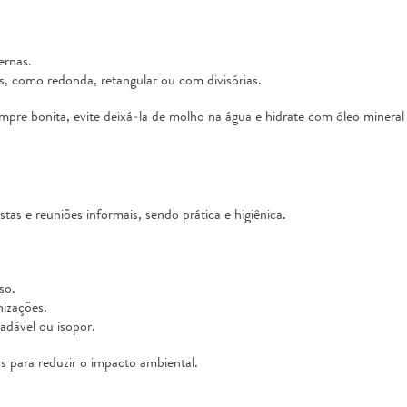
ernas.
, como redonda, retangular ou com divisórias.
mpre bonita, evite deixá-la de molho na água e hidrate com óleo mineral
stas e reuniões informais, sendo prática e higiênica.
so.
izações.
radável ou isopor.
as para reduzir o impacto ambiental.