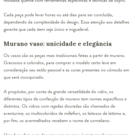
moldada quente com ferramentas específicas e técnicas de sopro.
Cada peça pode levar horas ou até dias para ser concluída,
dependendo da complexidade do design. Essa atenção aos detalhes
garante que cada item seja único e inigualável.
Murano vaso: unicidade e elegância
Os vasos são as peças mais tradicionais feitas a partir de murano.
Graciosos e coloridos, para comprar o modelo certo leve em
consideração seu estilo pessoal e as cores presentes no cômodo em
que será incorporado.
A propósito, por conta da grande versatilidade do vidro, os
diferentes tipos de confecção de murano tem nomes específicos e
distintos. Os vidros com rajadas douradas são chamados de
aventurine, os multicoloridos de millefiori, os leitosos de lattimo e,
por fim, os avermelhados recebem o nome de corneliano.
Uma boa ideia para decorar com murano é misturar diversas peças,