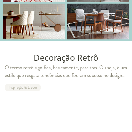
Decoração Retrô
O termo retrô significa, basicamente, para trás. Ou seja, é um
estilo que resgata tendências que fizeram sucesso no design
das décadas passadas. A decoração que segue esta vertente,
Inspiração & Décor
portanto, lança um