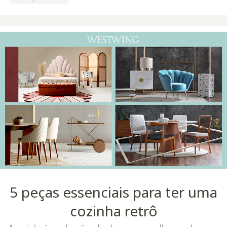
tipicamente americano, peg
5 peças essenciais para ter uma
cozinha retrô