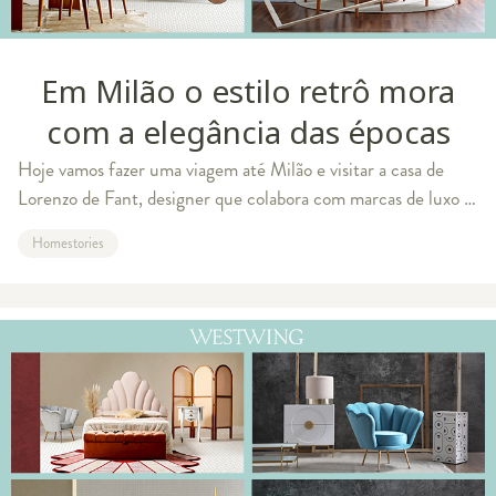
Em Milão o estilo retrô mora
com a elegância das épocas
Hoje vamos fazer uma viagem até Milão e visitar a casa de
Lorenzo de Fant, designer que colabora com marcas de luxo e
tem uma decoração em que o estilo retrô se encontra com a
Homestories
elegância de diferentes