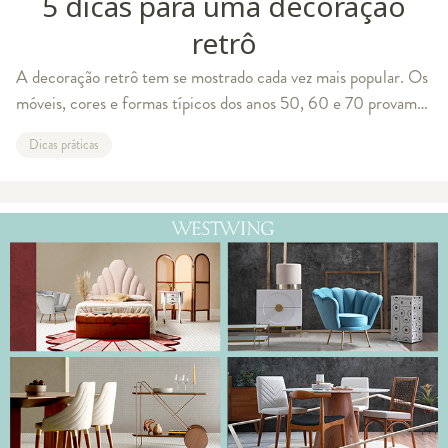
5 dicas para uma decoração
retrô
A decoração retrô tem se mostrado cada vez mais popular. Os
móveis, cores e formas típicos dos anos 50, 60 e 70 provam
que combinar o antigo e o contemporâneo pode deixar a casa
Dicas práticas
cheia de personalidade