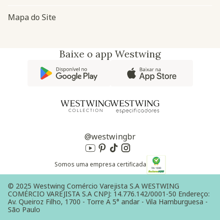
Mapa do Site
Baixe o app Westwing
@westwingbr
Somos uma empresa certificada
© 2025 Westwing Comércio Varejista S.A WESTWING
COMÉRCIO VAREJISTA S.A CNPJ: 14.776.142/0001-50 Endereço:
Av. Queiroz Filho, 1700 - Torre A 5° andar - Vila Hamburguesa -
São Paulo