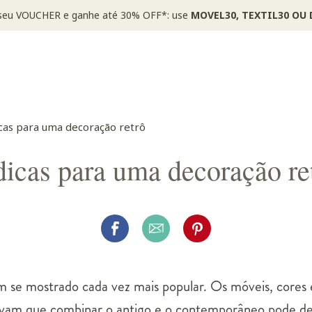
COR20
icas para uma decoração retrô
dicas para uma decoração re
 se mostrado cada vez mais popular. Os móveis, cores e
vam que combinar o antigo e o contemporâneo pode dei