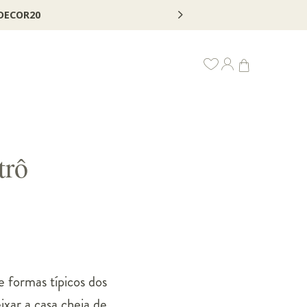
*Válido por tempo limitado, em itens sinalizados c
trô
 formas típicos dos
xar a casa cheia de