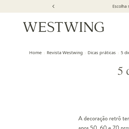
u VOUCHER e ganhe até 30% OFF*: use
MOVEL30, TEXTIL30 OU DE
Home
Revista Westwing
Dicas práticas
5 d
5 
A decoração retrô tem
anos 50, 60 e 70 pro