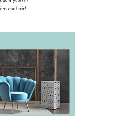
as
do it yourself
Vem conferir!