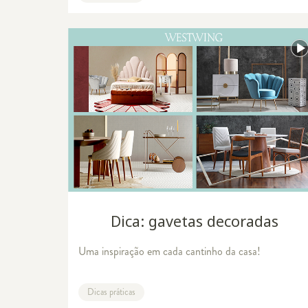
tendência, os ambientes integrados - aq
da idade
Um guia completo de banquetas
Dica: gavetas decoradas
Uma inspiração em cada cantinho da casa!
Dicas práticas