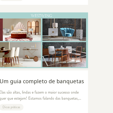
contemplação da natureza. Seu principal objetivo é
trazer harmonia
Um guia completo de banquetas
Elas são altas, lindas e fazem o maior sucesso onde
quer que estejam! Estamos falando das banquetas,
que estão cada vez mais presentes nos projetos de
Dicas práticas
interiores. Antigamente eram apenas assentos em