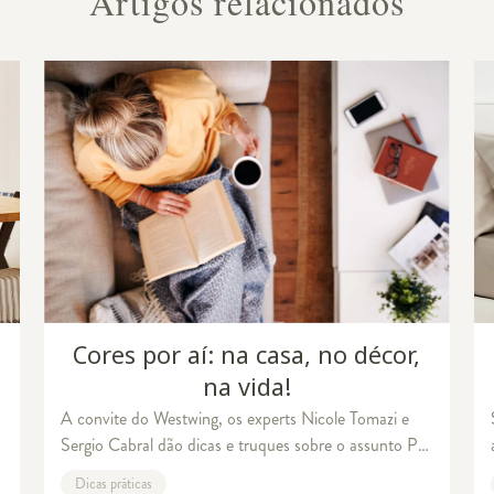
Artigos relacionados
a casa
Cores por aí: na casa, no décor,
na vida!
A convite do Westwing, os experts Nicole Tomazi e
Sergio Cabral dão dicas e truques sobre o assunto Por
Natalia Maruyama O período de isolamento social e a
Dicas práticas