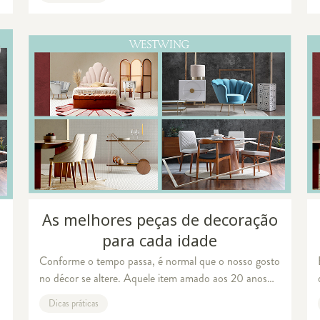
vontade de transformar e dar mais
As melhores peças de decoração
para cada idade
Conforme o tempo passa, é normal que o nosso gosto
no décor se altere. Aquele item amado aos 20 anos
pode não ser mais um queridinho aos 40. Vale a pena
Dicas práticas
descobrir quais são as peças de decoraçã