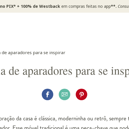
 no PIX* + 100% de Westback
em compras feitas no app
**.
Consul
a de aparadores para se inspirar
a de aparadores para se insp
oração da casa é clássica, moderninha ou retrô, sempr
ador. Esse móvel tradicional é uma peça-chave que pod