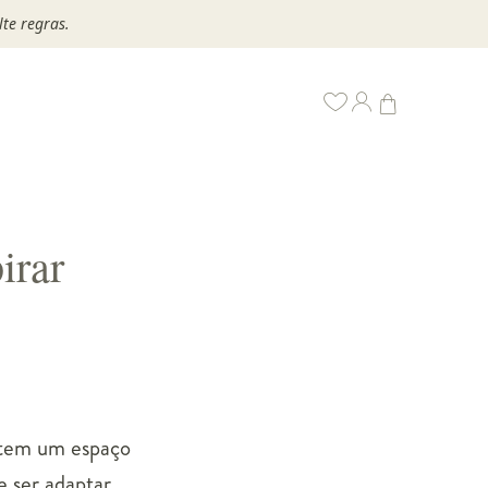
te regras.
irar
e tem um espaço
e ser adaptar