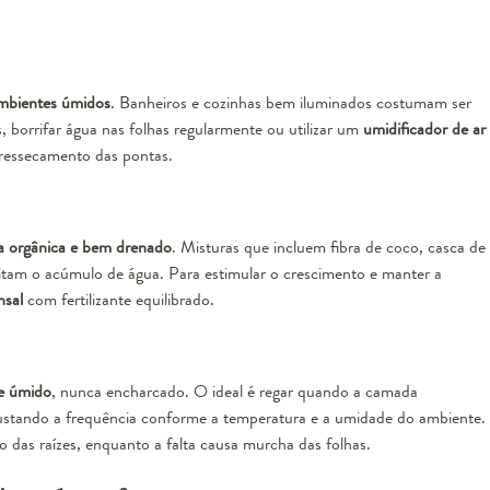
mbientes úmidos
. Banheiros e cozinhas bem iluminados costumam ser
, borrifar água nas folhas regularmente ou utilizar um
umidificador de ar
o ressecamento das pontas.
a orgânica e bem drenado
. Misturas que incluem fibra de coco, casca de
evitam o acúmulo de água. Para estimular o crescimento e manter a
sal
com fertilizante equilibrado.
e úmido
, nunca encharcado. O ideal é regar quando a camada
 ajustando a frequência conforme a temperatura e a umidade do ambiente.
das raízes, enquanto a falta causa murcha das folhas.