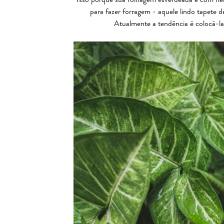
para fazer forragem - aquele lindo tapete d
Atualmente a tendência é colocá-las