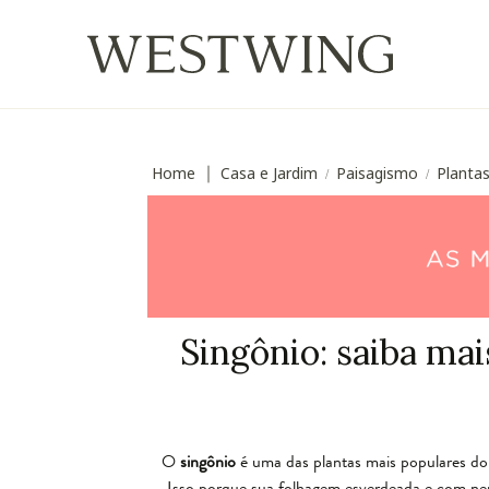
Home
Casa e Jardim
Paisagismo
Planta
∣
/
/
Singônio: saiba mai
O
singônio
é uma das plantas mais populares do 
Isso porque sua folhagem esverdeada e com nerv