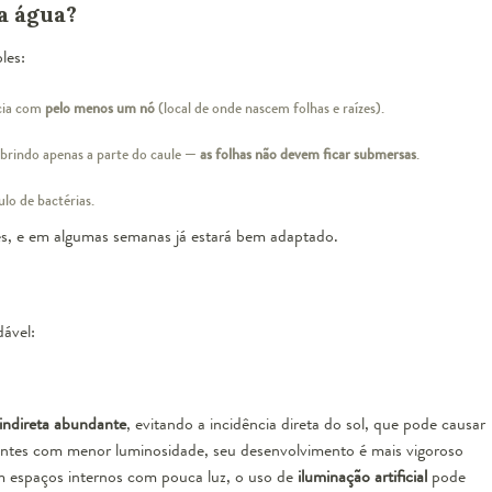
a água?
les:
cia com
pelo menos um nó
(local de onde nascem folhas e raízes).
brindo apenas a parte do caule —
as folhas não devem ficar submersas
.
ulo de bactérias.
es, e em algumas semanas já estará bem adaptado.
dável:
 indireta abundante
, evitando a incidência direta do sol, que pode causar
entes com menor luminosidade, seu desenvolvimento é mais vigoroso
m espaços internos com pouca luz, o uso de
iluminação artificial
pode