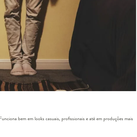
. Funciona bem em looks casuais, profissionais e até em produções mais