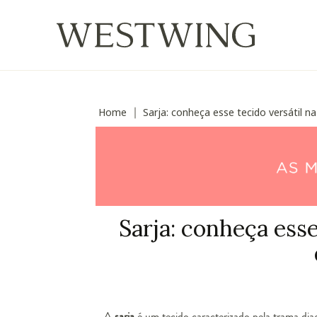
Home
Sarja: conheça esse tecido versátil 
∣
Sarja: conheça esse
A
sarja
é um tecido caracterizado pela trama diago