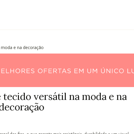
na moda e na decoração
 tecido versátil na moda e na
decoração
nal dos fios, o que garante mais resistência, durabilidade e um visual