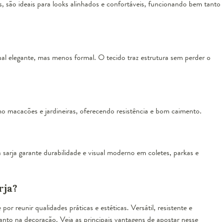
, são ideais para looks alinhados e confortáveis, funcionando bem tanto
l elegante, mas menos formal. O tecido traz estrutura sem perder o
mo macacões e jardineiras, oferecendo resistência e bom caimento.
sarja garante durabilidade e visual moderno em coletes, parkas e
rja?
r reunir qualidades práticas e estéticas. Versátil, resistente e
nto na decoração. Veja as principais vantagens de apostar nesse