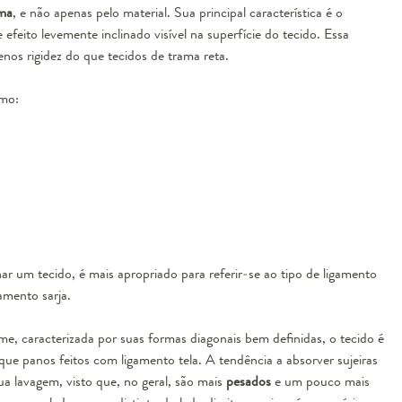
ama
, e não apenas pelo material. Sua principal característica é o
e efeito levemente inclinado visível na superfície do tecido. Essa
enos rigidez do que tecidos de trama reta.
omo:
r um tecido, é mais apropriado para referir-se ao tipo de ligamento
amento sarja.
me, caracterizada por suas formas diagonais bem definidas, o tecido é
que panos feitos com ligamento tela. A tendência a absorver sujeiras
ua lavagem, visto que, no geral, são mais
pesados
e um pouco mais