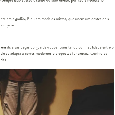
 sempre lado avesso distinto do lado direito, por isso é necessário
mente em algodão, lã ou em modelos mistos, que unem um destes dois
 ou lycra.
 em diversas peças do guarda-roupa, transitando com facilidade entre o
 ele se adapta a cortes modernos e propostas funcionais. Confira os
ial: