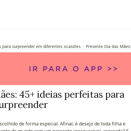
s para surpreender em diferentes ocasiões
Presente Dia das Mães: 
/
es: 45+ ideias perfeitas para
urpreender
colhido de forma especial. Afinal, é desejo de toda filha e
tante do mundo com um presente inesquecível, concorda? E