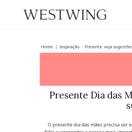
Home
Inspiração
Presente: veja sugestõe
∣
/
Presente Dia das Mã
s
O presente dia das mães precisa ser es
filho surpreender a pessoa mais impor