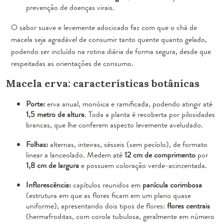
prevenção de doenças virais.
O sabor suave e levemente adocicado faz com que o chá de
macela seja agradável de consumir tanto quente quanto gelado,
podendo ser incluído na rotina diária de forma segura, desde que
respeitadas as orientações de consumo.
Macela erva: características botânicas
Porte:
erva anual, monóica e ramificada, podendo atingir até
1,5 metro de altura
. Toda a planta é recoberta por pilosidades
brancas, que lhe conferem aspecto levemente aveludado.
Folhas:
alternas, inteiras, sésseis (sem pecíolo), de formato
linear a lanceolado. Medem até
12 cm de comprimento
por
1,8 cm de largura
e possuem coloração verde-acinzentada.
Inflorescência:
capítulos reunidos em
panícula corimbosa
(estrutura em que as flores ficam em um plano quase
uniforme), apresentando dois tipos de flores:
flores
centrais
(hermafroditas, com corola tubulosa, geralmente em número