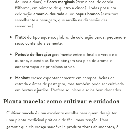
de uma a duas) e f
lores marginais
(femininas, de corola
filiforme, em número de quatro a cinco). Todas possuem
coloração
amarelo-dourada
e um
papus branco
(estrutura
semelhante a penugem, que auxilia na dispersão das
sementes).
Fruto:
do tipo aquênio, glabro, de coloração parda, pequeno e
seco, contendo a semente.
Período de floração:
geralmente entre o final do verão e o
outono, quando as flores atingem seu pico de aroma e
concentração de princípios ativos.
Habitat:
cresce espontaneamente em campos, beiras de
estrada e áreas de pastagem, mas também pode ser cultivada
em hortas e jardins. Prefere sol pleno e solos bem drenados.
Planta macela: como cultivar e cuidados
Cultivar macela é uma excelente escolha para quem deseja ter
uma planta medicinal prática e de fácil manutenção. Para
garantir que ela cresça saudável e produza flores abundantes, é