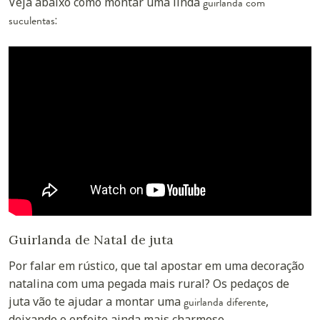
Veja abaixo como montar uma linda
guirlanda com
suculentas
:
Guirlanda de Natal de juta
Por falar em rústico, que tal apostar em uma decoração
natalina com uma pegada mais rural? Os pedaços de
juta vão te ajudar a montar uma
guirlanda diferente
,
deixando o enfeite ainda mais charmoso.