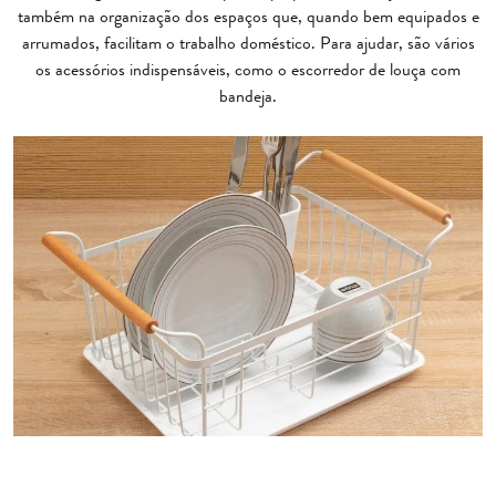
também na organização dos espaços que, quando bem equipados e
arrumados, facilitam o trabalho doméstico. Para ajudar, são vários
os acessórios indispensáveis, como o escorredor de louça com
bandeja.