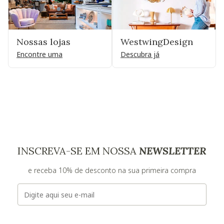
Nossas lojas
WestwingDesign
Encontre uma
Descubra já
INSCREVA-SE EM NOSSA
NEWSLETTER
e receba 10% de desconto na sua primeira compra
E-mail