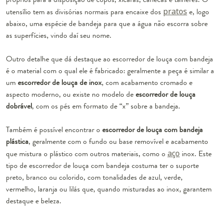
utensílio tem as divisórias normais para encaixe dos
pratos
e, logo
abaixo, uma espécie de bandeja para que a água não escorra sobre
as superfícies, vindo daí seu nome.
Outro detalhe que dá destaque ao escorredor de louça com bandeja
é o material com o qual ele é fabricado: geralmente a peça é similar a
um
escorredor de louça de inox
, com acabamento cromado e
aspecto moderno, ou existe no modelo de
escorredor de louça
dobrável
, com os pés em formato de “x” sobre a bandeja.
Também é possível encontrar o
escorredor de louça com bandeja
plástica
, geralmente com o fundo ou base removível e acabamento
que mistura o plástico com outros materiais, como o
aço
inox. Este
tipo de escorredor de louça com bandeja costuma ter o suporte
preto, branco ou colorido, com tonalidades de azul, verde,
vermelho, laranja ou lilás que, quando misturadas ao inox, garantem
destaque e beleza.