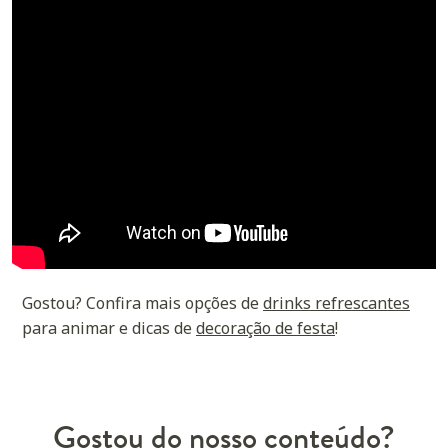
Gostou? Confira mais opções de
drinks refrescantes
para animar e dicas de
decoração de festa
!
Gostou do nosso conteúdo?