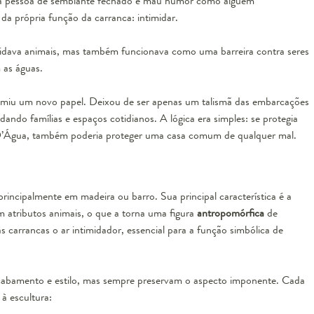
uma pessoa de semblante fechado e mau humor como alguém
a própria função da carranca: intimidar.
imidava animais, mas também funcionava como uma barreira contra seres
 as águas.
sumiu um novo papel. Deixou de ser apenas um talismã das embarcações
ndo famílias e espaços cotidianos. A lógica era simples: se protegia
 D’Água, também poderia proteger uma casa comum de qualquer mal.
rincipalmente em madeira ou barro. Sua principal característica é a
 atributos animais, o que a torna uma figura
antropomórfica
de
s carrancas o ar intimidador, essencial para a função simbólica de
abamento e estilo, mas sempre preservam o aspecto imponente. Cada
 à escultura: