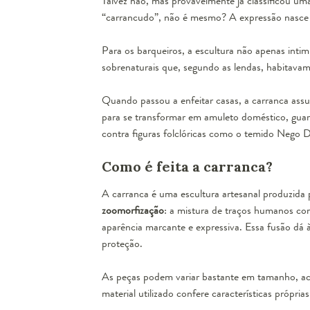
Talvez não, mas provavelmente já classificou 
“carrancudo”, não é mesmo? A expressão nasce d
Para os barqueiros, a escultura não apenas int
sobrenaturais que, segundo as lendas, habitavam
Quando passou a enfeitar casas, a carranca as
para se transformar em amuleto doméstico, guarda
contra figuras folclóricas como o temido Nego
Como é feita a carranca?
A carranca é uma escultura artesanal produzida p
zoomorfização
: a mistura de traços humanos com
aparência marcante e expressiva. Essa fusão dá à
proteção.
As peças podem variar bastante em tamanho, ac
material utilizado confere características próprias