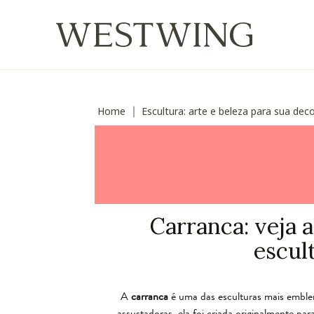
Home
Escultura: arte e beleza para sua dec
∣
Carranca: veja a
escult
A
carranca
é uma das esculturas mais emblemá
assustadoras, ela foi criada originalmente pa