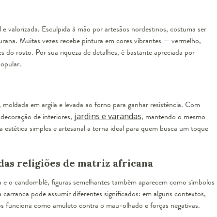
l e valorizada. Esculpida à mão por artesãos nordestinos, costuma ser
urana. Muitas vezes recebe pintura em cores vibrantes — vermelho,
es do rosto. Por sua riqueza de detalhes, é bastante apreciada por
opular.
, moldada em argila e levada ao forno para ganhar resistência. Com
decoração de interiores,
jardins e varandas
, mantendo o mesmo
 estética simples e artesanal a torna ideal para quem busca um toque
das religiões de matriz africana
da e o candomblé, figuras semelhantes também aparecem como símbolos
a carranca pode assumir diferentes significados: em alguns contextos,
s funciona como amuleto contra o mau-olhado e forças negativas.