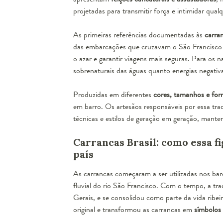
projetadas para transmitir força e intimidar qua
As primeiras referências documentadas às
carra
das embarcações que cruzavam o São Francisco c
o azar e garantir viagens mais seguras. Para os 
sobrenaturais das águas quanto energias negativa
Produzidas em diferentes
cores, tamanhos e for
em barro. Os artesãos responsáveis por essa tr
técnicas e estilos de geração em geração, manten
Carrancas Brasil: como essa fi
país
As carrancas começaram a ser utilizadas nos barc
fluvial do rio São Francisco. Com o tempo, a tr
Gerais, e se consolidou como parte da vida ribei
original e transformou as carrancas em
símbolos 