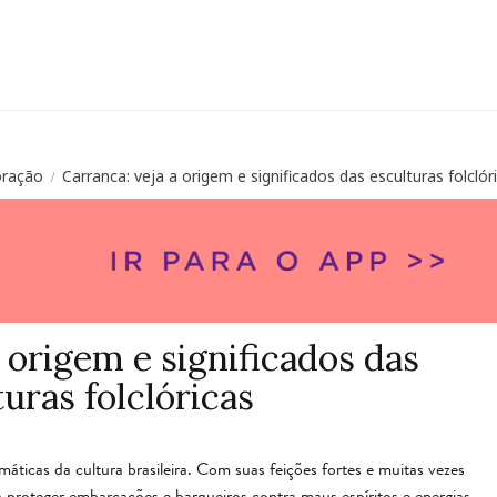
oração
Carranca: veja a origem e significados das esculturas folclór
/
 origem e significados das
uras folclóricas
ticas da cultura brasileira. Com suas feições fortes e muitas vezes
ra proteger embarcações e barqueiros contra maus espíritos e energias