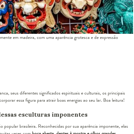
almente em madeira, com uma aparência grotesca e de expressão
ca, seus diferentes significados espirituais e culturais, os principais
orporar essa figura para atrair boas energias ao seu lar. Boa leitura!
 dessas esculturas imponentes
ão popular brasileira. Reconhecidas por sua aparência imponente, elas
muitas vezes com
boca aberta, dentes à mostra e olhos grandes
,