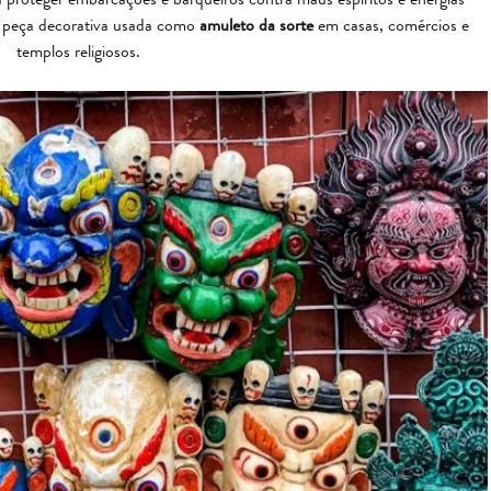
a peça decorativa usada como
amuleto da sorte
em casas, comércios e
templos religiosos.