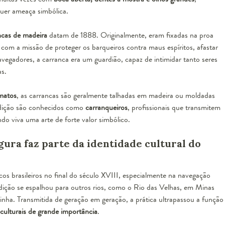
lquer ameaça simbólica.
ncas de madeira
datam de 1888. Originalmente, eram fixadas na proa
om a missão de proteger os barqueiros contra maus espíritos, afastar
navegadores, a carranca era um guardião, capaz de intimidar tanto seres
s.
matos
, as carrancas são geralmente talhadas em madeira ou moldadas
adição são conhecidos como
carranqueiros
, profissionais que transmitem
do viva uma arte de forte valor simbólico.
gura faz parte da identidade cultural do
os brasileiros no final do século XVIII, especialmente na navegação
adição se espalhou para outros rios, como o Rio das Velhas, em Minas
rinha. Transmitida de geração em geração, a prática ultrapassou a função
culturais de grande importância
.