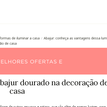
formas de iluminar a casa
Abajur: conheça as vantagens dessa lum
/
ão de casa
bajur dourado na decoração d
casa
lizam de outros recursos e artigos, que vão além de apenas lustres, para