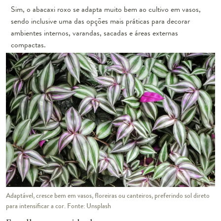
Sim, o abacaxi roxo se adapta muito bem ao cultivo em vasos,
sendo inclusive uma das opções mais práticas para decorar
ambientes internos, varandas, sacadas e áreas externas
compactas.
Adaptável, cresce bem em vasos, floreiras ou canteiros, preferindo sol direto
para intensificar a cor. Fonte: Unsplash