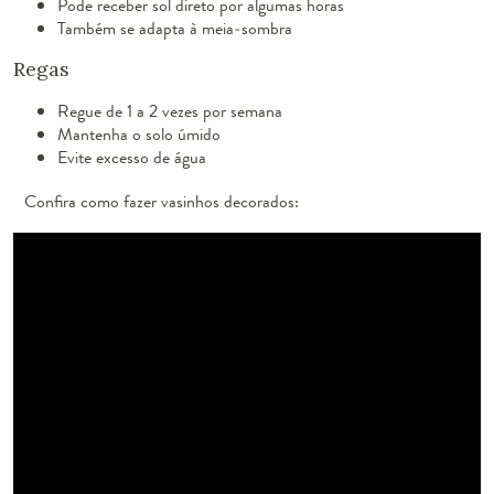
Pode receber sol direto por algumas horas
Também se adapta à meia-sombra
Regas
Regue de 1 a 2 vezes por semana
Mantenha o solo úmido
Evite excesso de água
Confira como fazer vasinhos decorados: