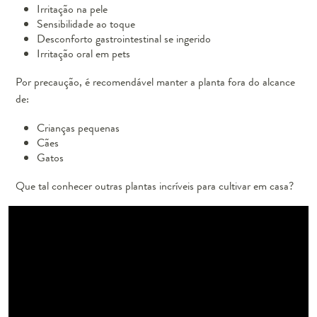
Irritação na pele
Sensibilidade ao toque
Desconforto gastrointestinal se ingerido
Irritação oral em pets
Por precaução, é recomendável manter a planta fora do alcance
de:
Crianças pequenas
Cães
Gatos
Que tal conhecer outras plantas incríveis para cultivar em casa?