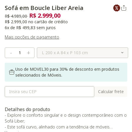
Sofá em Boucle Liber Areia
R$ 2.999,00
Preço reduzido de
para
R$ 4.989,00
R$ 2.999,00 no cartão de crédito
6x de R$ 499,83 sem juros
Mais opções de pagamento
Selecione o Tamanho
-
+
Uso de MOVEL30 para 30% de desconto em produtos
selecionados de Móveis.
Calcular frete
Detalhes do produto
- Explore o conforto singular e o design contemporâneo com o
Sofá Liber;
- Este sofá curvo, alinhado com a tendência de móveis