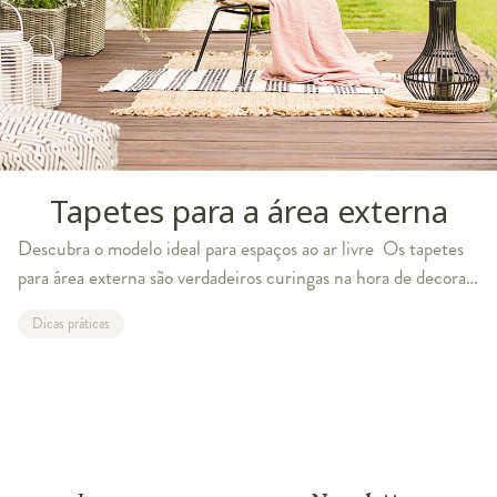
Tapetes para a área externa
Descubra o modelo ideal para espaços ao ar livre Os tapetes
para área externa são verdadeiros curingas na hora de decorar
os ambientes ao ar livre. Seja em quintais, varandas, decks e
Dicas práticas
outros espaços