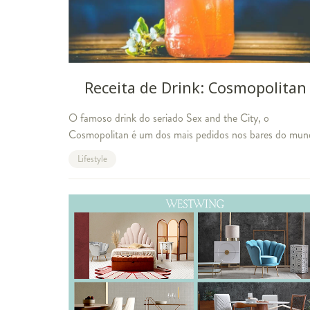
Receita de Drink: Cosmopolitan
O famoso drink do seriado Sex and the City, o
Cosmopolitan é um dos mais pedidos nos bares do mu
inteiro e acabou virando um dos queridinhos nas reuniõ
Lifestyle
com os amigos. Essa bebida – muitas vezes c
Café no Verão: 3 jeitos de tomar sua bebida favo