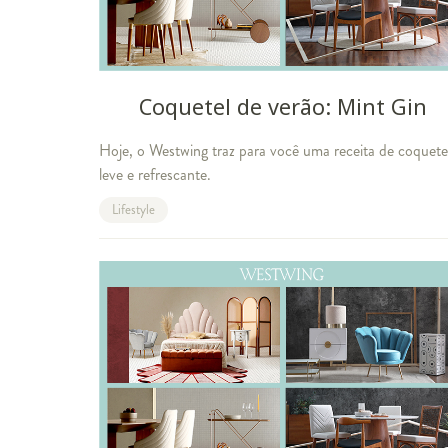
Coquetel de verão: Mint Gin
Hoje, o Westwing traz para você uma receita de coquete
leve e refrescante.
Lifestyle
 esta semana
Receita de drink: coquetéis de champanhe