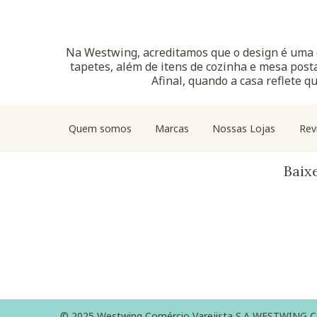
Na Westwing, acreditamos que o design é uma d
tapetes, além de itens de cozinha e mesa posta
Afinal, quando a casa reflete q
Quem somos
Marcas
Nossas Lojas
Rev
Baix
© 2025 Westwing Comércio Varejista S.A WESTWING COMÉ