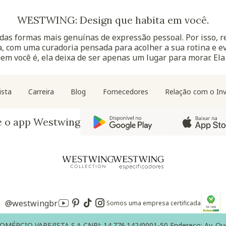
WESTWING: Design que habita em você.
as formas mais genuínas de expressão pessoal. Por isso, 
, com uma curadoria pensada para acolher a sua rotina e ev
uem você é, ela deixa de ser apenas um lugar para morar. Ela
Navegação do rodapé
ista
Carreira
Blog
Fornecedores
Relação com o Inv
e o app Westwing
@westwingbr
Somos uma empresa certificada
RCIO VAREJISTA S.A CNPJ: 14.776.142/0001-50 Endereço: Av. Queiro