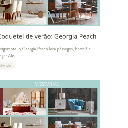
Coquetel de verão: Georgia Peach
vigorante, o Georgia Peach leva pêssegos, hortelã e
nger Ale.
ifestyle