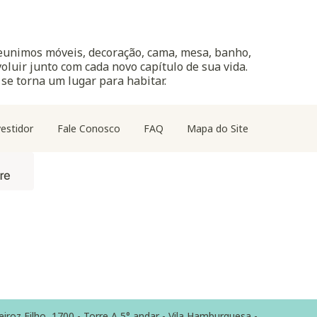
reunimos móveis, decoração, cama, mesa, banho,
oluir junto com cada novo capítulo de sua vida.
 se torna um lugar para habitar.
estidor
Fale Conosco
FAQ
Mapa do Site
z Filho, 1700 - Torre A 5° andar - Vila Hamburguesa -