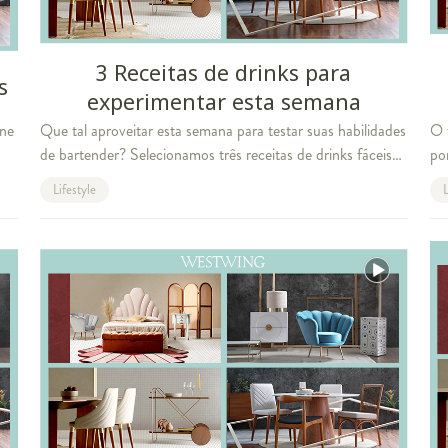
3 Receitas de drinks para
s
experimentar esta semana
one
Que tal aproveitar esta semana para testar suas habilidades
O 
de bartender? Selecionamos três receitas de drinks fáceis
po
de fazer e que são uma delícia para tomar sozinho ou na
vo
Lifestyle
L
companhia dos amigos. Veja
na
a