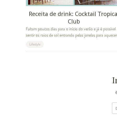
Receita de drink: Cocktail Tropica
Club
Faltam poucos dias para o início do verão e já é possível
sentir os raios de sol entrando pelas janelas para aquecer
nosso dia a dia. Pensando nesse clima delicioso, nas
Lifestyle
manhãs na piscina, nos passeio
I