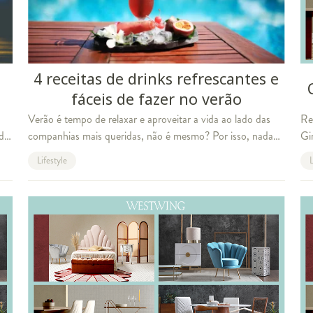
4 receitas de drinks refrescantes e
fáceis de fazer no verão
Verão é tempo de relaxar e aproveitar a vida ao lado das
Re
ndo
companhias mais queridas, não é mesmo? Por isso, nada
Gi
es
melhor do que reunir os amigos e a família para degustar
Lifestyle
L
alguns aperitivos e drinks difer
rita