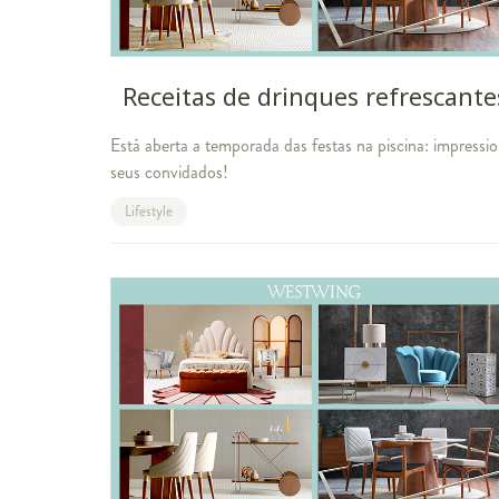
Receitas de drinques refrescante
Está aberta a temporada das festas na piscina: impressi
seus convidados!
Lifestyle
Matarazzo
Receita de drink: cocktail com baunilha e laranj