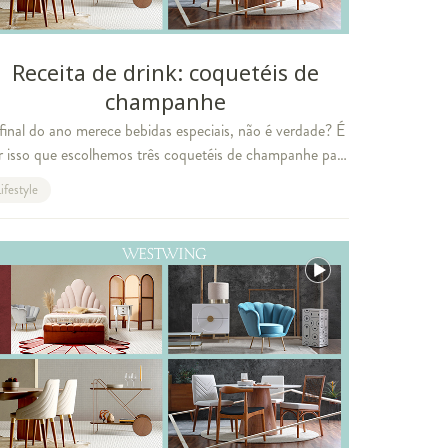
Receita de drink: coquetéis de
champanhe
final do ano merece bebidas especiais, não é verdade? É
r isso que escolhemos três coquetéis de champanhe para
cê impressionar seus convidados com sabores deliciosos
ifestyle
 festa de Ano Novo. Confir