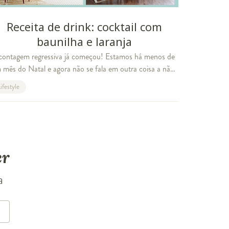
Receita de drink: cocktail com
baunilha e laranja
contagem regressiva já começou! Estamos há menos de
 mês do Natal e agora não se fala em outra coisa a não
 sobre os preparativos, presentes e a ceia. A Revista
ifestyle
stwing também mergulhou de cab
er
a