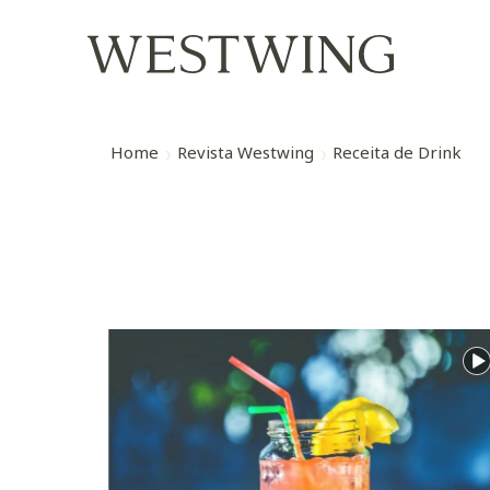
Home
Revista Westwing
Receita de Drink
is de fazer no verão
Coquetel de verão: Georgia Peach