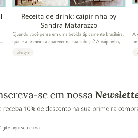
l
Receita de drink: caipirinha by
Sandra Matarazzo
Quando você pensa em uma bebida tipicamente brasileira,
A 
qual é a primeira a aparecer na sua cabeça? A caipirinha, é
um
claro! O drink tropical é um sucesso no país inteiro e
ser
Lifestyle
L
também conquista o paladar de
We
nscreva-se em nossa
Newslett
e receba 10% de desconto na sua primeira compr
E-mail