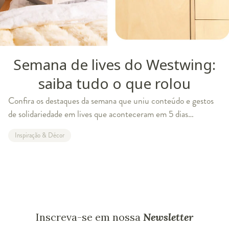
Semana de lives do Westwing:
saiba tudo o que rolou
Confira os destaques da semana que uniu conteúdo e gestos
de solidariedade em lives que aconteceram em 5 dias
consecutivos De 16 a 20 de junho, o perfil @westwingbr no
Inspiração & Décor
Instagram recebeu um time
Inscreva-se em nossa
Newsletter