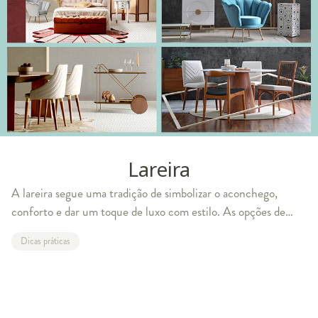
Lareira
A lareira segue uma tradição de simbolizar o aconchego,
conforto e dar um toque de luxo com estilo. As opções de
lareiras podem variar e atualmente contam também com um
Dicas práticas
visual mais moderno e alta tecn