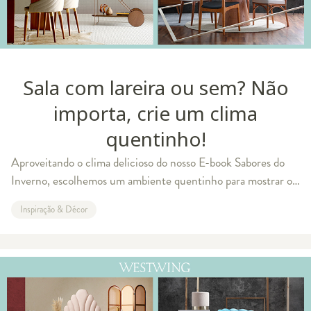
Sala com lareira ou sem? Não
importa, crie um clima
quentinho!
Aproveitando o clima delicioso do nosso E-book Sabores do
Inverno, escolhemos um ambiente quentinho para mostrar os
detalhes que fazem toda a diferença para receber os amigos
Inspiração & Décor
nos dias frios. Se você t