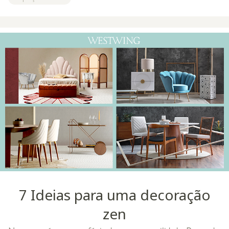
Instagram recebeu um time
7 Ideias para uma decoração
zen