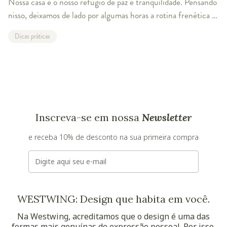
Nossa casa é o nosso refúgio de paz e tranquilidade. Pensando
nisso, deixamos de lado por algumas horas a rotina frenética e
propomos sete ideias decorativas para relaxar no seu recanto
Dicas práticas
de descanso pa
Inscreva-se em nossa
Newsletter
e receba 10% de desconto na sua primeira compra
E-mail
WESTWING: Design que habita em você.
Na Westwing, acreditamos que o design é uma das
formas mais genuínas de expressão pessoal. Por isso,