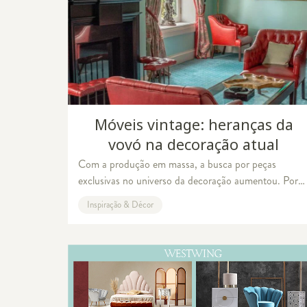
Móveis vintage: heranças da
vovó na decoração atual
Com a produção em massa, a busca por peças
exclusivas no universo da decoração aumentou. Por
isso, os objetos vintage se tornaram as melhores
Inspiração & Décor
opções para quem deseja levar mais personalidade pa
ação charme rústico
Casa Grim - Vintage & com afeto