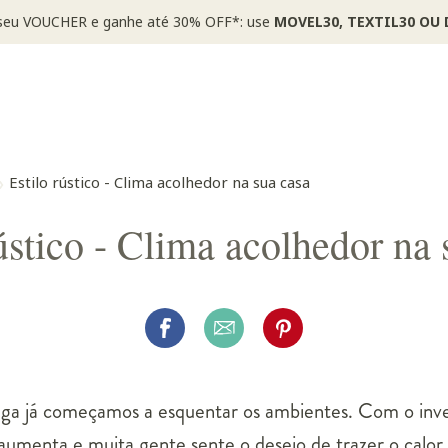
*Válido por tempo limitado, em itens sinalizados com selo
Estilo rústico - Clima acolhedor na sua casa
rústico - Clima acolhedor na 
a já começamos a esquentar os ambientes. Com o inve
aumenta e muita gente sente o desejo de trazer o calor d