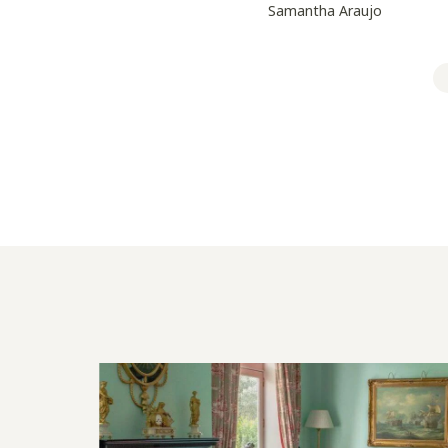
Samantha Araujo
ncontro da palhinha com a madeira
Design nórdico: referências que se espalham p