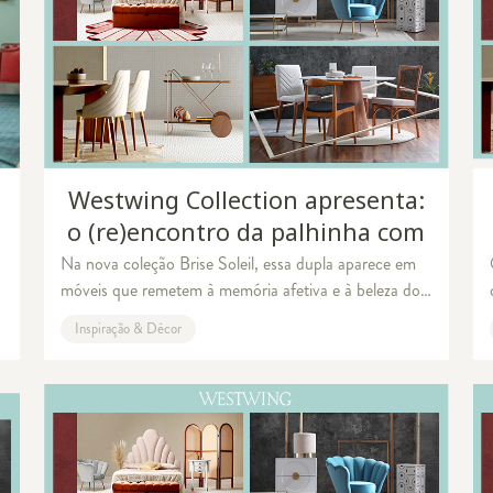
Westwing Collection apresenta:
o (re)encontro da palhinha com
a madeira
Na nova coleção Brise Soleil, essa dupla aparece em
móveis que remetem à memória afetiva e à beleza do
antigo Por Vitória Torres Irmã mais nova da coleção
Inspiração & Décor
"Madeira & Palhinha", lan