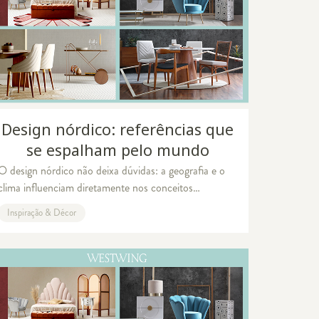
Design nórdico: referências que
se espalham pelo mundo
O design nórdico não deixa dúvidas: a geografia e o
clima influenciam diretamente nos conceitos
decorativos e produção de mobiliários. A região
Inspiração & Décor
europeia tem temperaturas baixas na maior parte d