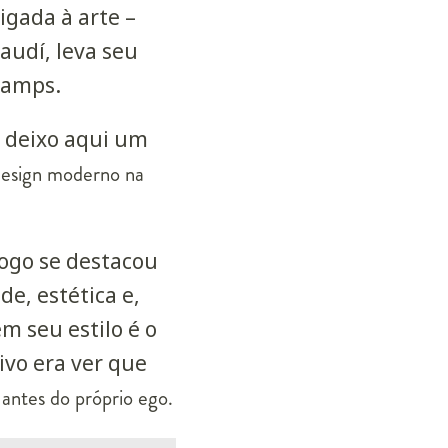
igada à arte –
audí, leva seu
Camps.
, deixo aqui um
design moderno na
logo se destacou
e, estética e,
m seu estilo é o
vo era ver que
 antes do próprio ego.