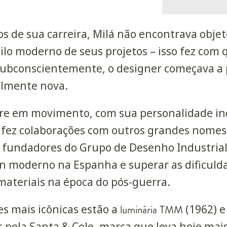
os de sua carreira, Milá não encontrava obj
ilo moderno de seus projetos – isso fez com 
Subconscientemente, o designer começava a p
almente nova.
re em movimento, com sua personalidade in
 fez colaborações com outros grandes nomes
fundadores do Grupo de Desenho Industrial
n moderno na Espanha e superar as dificuld
materiais na época do pós-guerra.
es mais icônicas estão a
luminária TMM
(1962) e
s pela Santa & Cole, marca que leva hoje mai