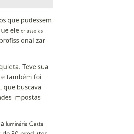
etos que pudessem
que ele
criasse as
rofissionalizar
quieta. Teve sua
 e também foi
, que buscava
ades impostas
 a
luminária Cesta
s de 30 produtos