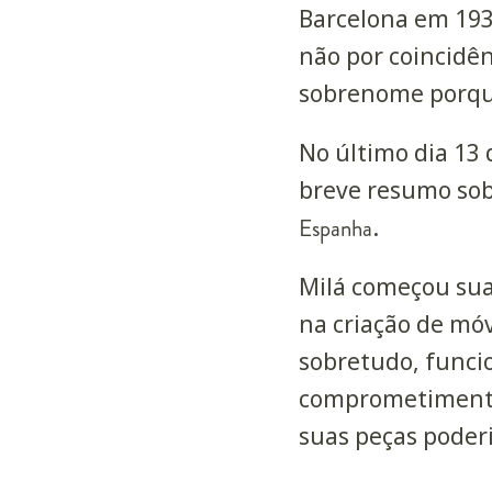
Barcelona em 1931
não por coincidên
sobrenome porque
No último dia 13 
breve resumo sob
Espanha
.
Milá começou sua 
na criação de móv
sobretudo, funcio
comprometimento 
suas peças poder