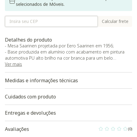
selecionados de Móveis.
Calcular frete
Detalhes do produto
- Mesa Saarinen projetada por Eero Saarinen em 1956;
- Base produzida em alumínio com acabamento em pintura
automotiva PU alto brilho na cor branca para um belo
acabamento estético e duradouro;
Ver mais
- Possui feltro na base para proteção do piso, contra tampo
em madeira (MDF) para deixar o tampo de quartzo firme e
Medidas e informações técnicas
seguro;
- Tampo em Quartzo branco importado com acabamento
chanfrado nas bordas;
Cuidados com produto
- O Quartzo branco é diferente do granito ou mármore, o
quartzo é um material de engenharia (pedra tecnológica);
Entregas e devoluções
- Composição: Geralmente composto por cerca de 90% a 94%
de quartzo natural triturado e 6% a 10% de resinas poliméricas
e pigmentos;
Avaliações
(0)
0 out of 5 Custo
- Porosidade Quase Zero: Devido ao processo de vibro-