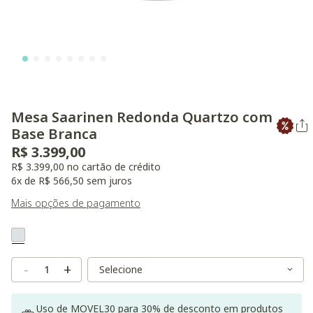
Mesa Saarinen Redonda Quartzo com
Base Branca
R$ 3.399,00
R$ 3.399,00 no cartão de crédito
6x de R$ 566,50 sem juros
Mais opções de pagamento
Variant Real Color
Selected
Variant Size
Variant Size
-
+
Uso de MOVEL30 para 30% de desconto em produtos