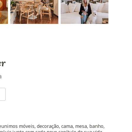
er
a
reunimos móveis, decoração, cama, mesa, banho,