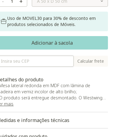
-
+
Uso de MOVEL30 para 30% de desconto em
produtos selecionados de Móveis.
Adicionar à sacola
Calcular frete
etalhes do produto
 Mesa lateral redonda em MDF com lâmina de
adeira em verniz incolor de alto brilho;
 O produto será entregue desmontado. O Westwing
ão disponibiliza serviços de montagem e/ou
er mais
nstalação.
edidas e informações técnicas
aixe aqui a Modelagem 3D do produto
uidados com produto