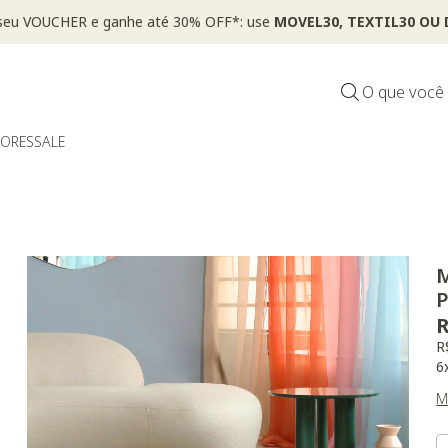
*Válido por tempo limitado, em itens sinalizados com selo
O que você
DORES
SALE
M
P
R
R
6
M