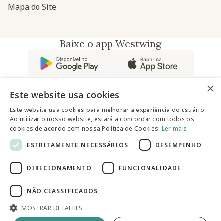
Mapa do Site
Baixe o app Westwing
×
Este website usa cookies
Este website usa cookies para melhorar a experiência do usuário.
Ao utilizar o nosso website, estará a concordar com todos os
@westwingbr
cookies de acordo com nossa Política de Cookies.
Ler mais
ESTRITAMENTE NECESSÁRIOS
DESEMPENHO
Somos uma empresa certificada
DIRECIONAMENTO
FUNCIONALIDADE
© 2025 Westwing Comércio Varejista S.A WESTWING
COMÉRCIO VAREJISTA S.A CNPJ: 14.776.142/0001-50 Endereço:
Av. Queiroz Filho, 1700 - Torre A 5° andar - Vila Hamburguesa -
NÃO CLASSIFICADOS
São Paulo
MOSTRAR DETALHES
Produto Esgotado