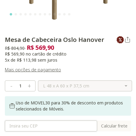
Mesa de Cabeceira Oslo Hanover
R$ 569,90
Preço reduzido de
para
R$ 804,90
R$ 569,90 no cartão de crédito
5x de R$ 113,98 sem juros
Mais opções de pagamento
Selecione o Tamanho
-
+
Uso de MOVEL30 para 30% de desconto em produtos
selecionados de Móveis.
Calcular frete