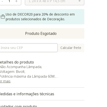
-
+
Uso de DECOR20 para 20% de desconto em
produtos selecionados de Decoração.
Produto Esgotado
Calcular frete
etalhes do produto
 Não Acompanha Lâmpada;
 Voltagem: Bivolt;
 Potência máxima da Lâmpada 60W;
 Tipo de soquete: MR 11 Mini dicróica;
er mais
 Extensão Máxima do Fio: 150 cm;
 Garantia do fornecedor de 180 dias contra defeitos
edidas e informações técnicas
e fabricação.
aixe aqui a modelagem 3D do produto
uidados com produto