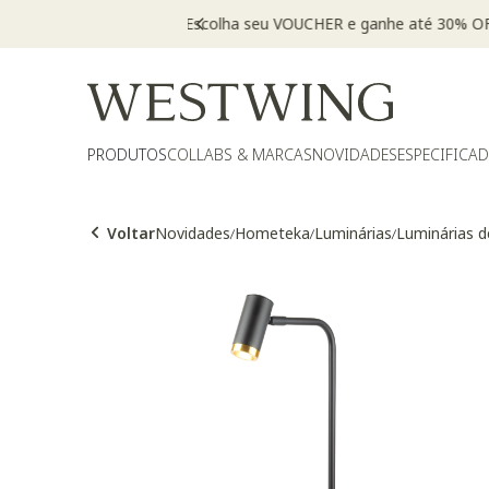
PRODUTOS
COLLABS & MARCAS
NOVIDADES
ESPECIFICA
Voltar
Novidades
Hometeka
Luminárias
Luminárias 
/
/
/