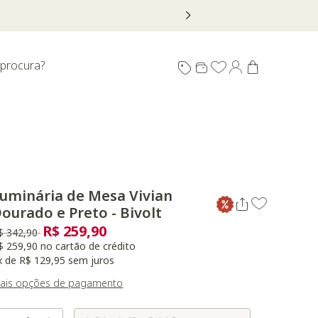
 procura?
uminária de Mesa Vivian
ourado e Preto - Bivolt
R$ 259,90
reço reduzido de
para
$ 342,90
$ 259,90 no cartão de crédito
x de R$ 129,95 sem juros
ais opções de pagamento
Selecione o Tamanho