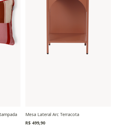
stampada
Mesa Lateral Arc Terracota
Puff Oval
Preço redu
R$ 499,90
R$ 1.149,0