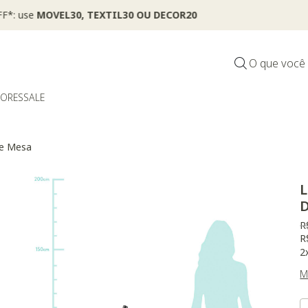
*Válido por tempo limitado, em itens sinalizados com selo
O que você
DORES
SALE
de Mesa
L
D
P
R
R
2
M