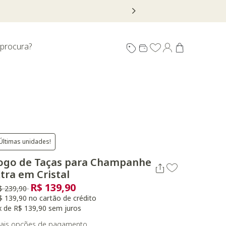
 procura?
Últimas unidades!
ogo de Taças para Champanhe
tra em Cristal
R$ 139,90
reço reduzido de
para
$ 239,90
$ 139,90 no cartão de crédito
x de R$ 139,90 sem juros
ais opções de pagamento