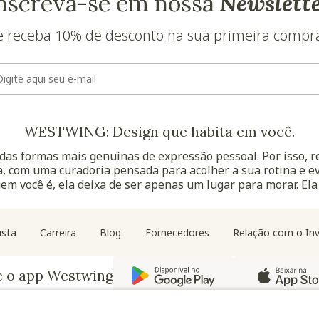
nscreva-se em nossa
Newslett
e receba 10% de desconto na sua primeira compr
E-mail
WESTWING: Design que habita em você.
as formas mais genuínas de expressão pessoal. Por isso, 
, com uma curadoria pensada para acolher a sua rotina e ev
uem você é, ela deixa de ser apenas um lugar para morar. Ela
Navegação do rodapé
ista
Carreira
Blog
Fornecedores
Relação com o Inv
e o app Westwing