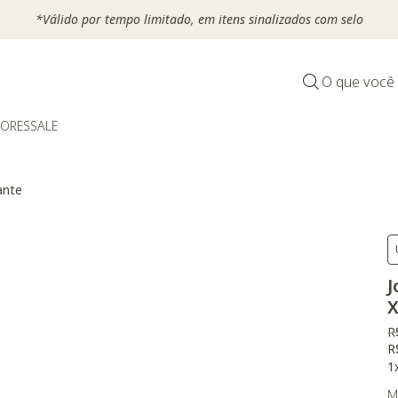
*Válido por tempo limitado, em itens sinalizados com selo
O que você
DORES
SALE
ante
J
X
P
R
R
1
M