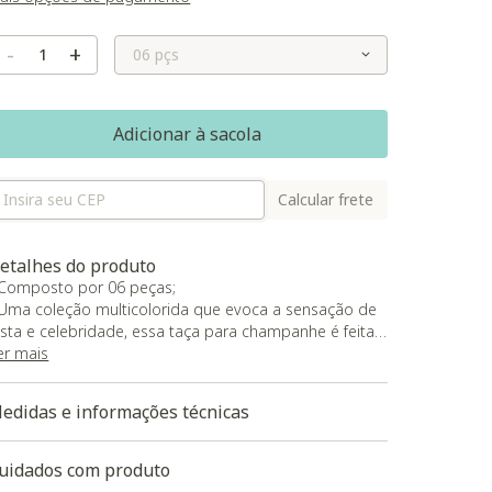
Selecione o Tamanho
-
+
Adicionar à sacola
Calcular frete
etalhes do produto
 Composto por 06 peças;
 Uma coleção multicolorida que evoca a sensação de
esta e celebridade, essa taça para champanhe é feita
e cristal, material nobre e transparente que reflete a
er mais
uz com uma beleza incomparável;
 Suas cores vibrantes e harmoniosas criam um efeito
edidas e informações técnicas
isual atraente, capaz de encher qualquer espaço de
ida com energia e entusiasmo.
uidados com produto