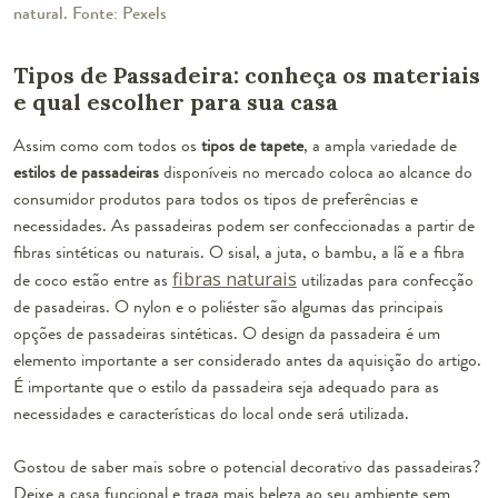
natural. Fonte: Pexels
Tipos de Passadeira: conheça os materiais
e qual escolher para sua casa
Assim como com todos os
tipos de tapete
, a ampla variedade de
estilos de passadeiras
disponíveis no mercado coloca ao alcance do
consumidor produtos para todos os tipos de preferências e
necessidades. As passadeiras podem ser confeccionadas a partir de
fibras sintéticas ou naturais. O
sisal
, a
juta
, o
bambu
, a
lã
e a
fibra
de coco
estão entre as
fibras naturais
utilizadas para confecção
de pasadeiras. O
nylon
e o
poliéster
são algumas das principais
opções de passadeiras sintéticas. O design da passadeira é um
elemento importante a ser considerado antes da aquisição do artigo.
É importante que o estilo da passadeira seja adequado para as
necessidades e características do local onde será utilizada.
Gostou de saber mais sobre o potencial decorativo das passadeiras?
Deixe a casa funcional e traga mais beleza ao seu ambiente sem