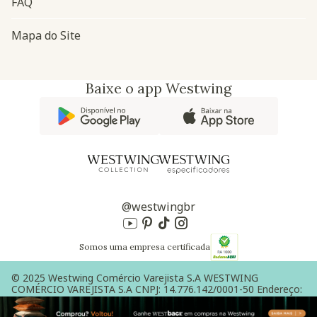
FAQ
Mapa do Site
Baixe o app Westwing
@westwingbr
Somos uma empresa certificada
© 2025 Westwing Comércio Varejista S.A WESTWING
COMÉRCIO VAREJISTA S.A CNPJ: 14.776.142/0001-50 Endereço:
Av. Queiroz Filho, 1700 - Torre A 5° andar - Vila Hamburguesa -
São Paulo