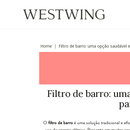
Home
Filtro de barro: uma opção saudável e
∣
Filtro de barro: um
pa
O
filtro de barro
é uma solução tradicional e efi
uso de energia elétrica. Presente em muitas cas