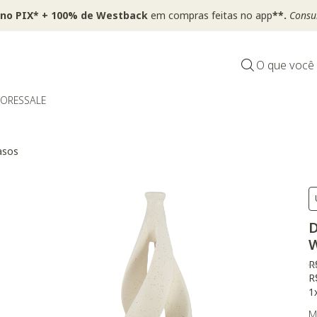
 no PIX* + 100% de Westback
em compras feitas no app
**.
Consul
O que você
DORES
SALE
asos
D
P
R
R
1
M