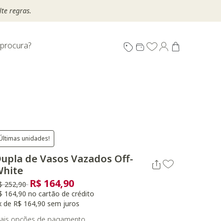
te regras.
 procura?
Últimas unidades!
upla de Vasos Vazados Off-
White
R$ 164,90
reço reduzido de
para
$ 252,90
$ 164,90 no cartão de crédito
x de R$ 164,90 sem juros
ais opções de pagamento