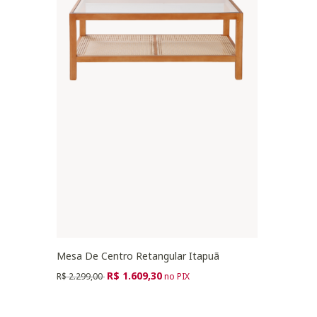
Mesa De Centro Retangular Itapuã
Preço reduzido de
para
R$ 1.609,30
R$ 2.299,00
no PIX