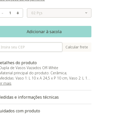
Selecione o Tamanho
-
+
Adicionar à sacola
Calcular frete
etalhes do produto
 Dupla de Vasos Vazados Off-White
 Material principal do produto: Cerâmica;
 Medidas: Vaso 1: L 10 x A 24,5 x P 10 cm, Vaso 2: L 12
 A 19,5 x P 12 cm.
er mais
 produto será entregue montado
edidas e informações técnicas
uidados com produto