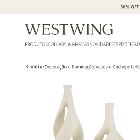
30% OFF
PRODUTOS
COLLABS & MARCAS
NOVIDADES
ESPECIFICA
Voltar
Decoração e Iluminação
Vasos e Cachepots
V
/
/