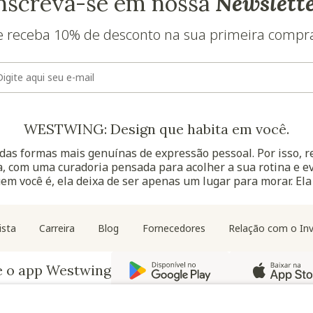
nscreva-se em nossa
Newslett
e receba 10% de desconto na sua primeira compr
E-mail
WESTWING: Design que habita em você.
as formas mais genuínas de expressão pessoal. Por isso, 
, com uma curadoria pensada para acolher a sua rotina e ev
uem você é, ela deixa de ser apenas um lugar para morar. Ela
Navegação do rodapé
ista
Carreira
Blog
Fornecedores
Relação com o Inv
e o app Westwing