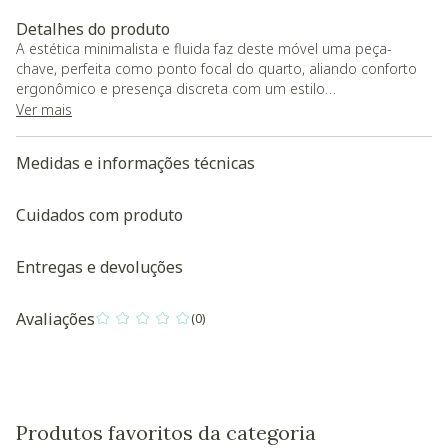
Detalhes do produto
A estética minimalista e fluida faz deste móvel uma peça-
chave, perfeita como ponto focal do quarto, aliando conforto
ergonômico e presença discreta com um estilo
contemporâneo ideal para ambientes que buscam equilíbrio
Ver mais
entre acolhimento e design sofisticado.
- As medidas internas da cama comportam colchões de
Medidas e informações técnicas
tamanho padrão, sendo: cama casal L138 x P188 cm, cama
Queen: L158 x P198 cm e cama King: L 193 x P203 cm
- O produto será entregue desmontado.
Cuidados com produto
A Westwing não disponibiliza serviços de montagem e/ou
instalação.
Entregas e devoluções
Baixe aqui a modelagem 3D do produto/a>
Avaliações
(0)
0 out of 5 Customer Rating
Produtos favoritos da categoria