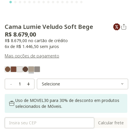
Cama Lumie Veludo Soft Bege
R$ 8.679,00
R$ 8.679,00 no cartão de crédito
6x de R$ 1.446,50 sem juros
Mais opções de pagamento
Variant Real Color
Selected
Variant Size
Variant Size
-
+
Uso de MOVEL30 para 30% de desconto em produtos
selecionados de Móveis.
Calcular frete