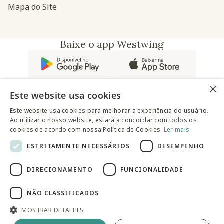
Mapa do Site
Baixe o app Westwing
×
Este website usa cookies
Este website usa cookies para melhorar a experiência do usuário.
Ao utilizar o nosso website, estará a concordar com todos os
@westwingbr
cookies de acordo com nossa Política de Cookies.
Ler mais
ESTRITAMENTE NECESSÁRIOS
DESEMPENHO
Somos uma empresa certificada
DIRECIONAMENTO
FUNCIONALIDADE
© 2025 Westwing Comércio Varejista S.A WESTWING
COMÉRCIO VAREJISTA S.A CNPJ: 14.776.142/0001-50 Endereço:
Av. Queiroz Filho, 1700 - Torre A 5° andar - Vila Hamburguesa -
NÃO CLASSIFICADOS
São Paulo
MOSTRAR DETALHES
Adicionar à sacola