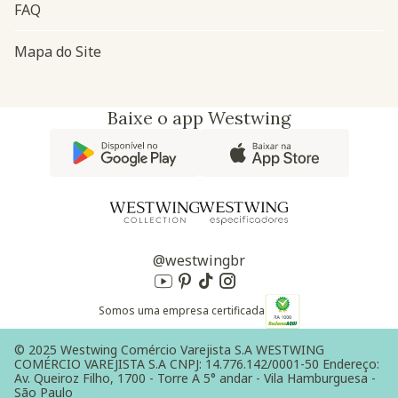
FAQ
Mapa do Site
Baixe o app Westwing
@westwingbr
Somos uma empresa certificada
© 2025 Westwing Comércio Varejista S.A WESTWING
COMÉRCIO VAREJISTA S.A CNPJ: 14.776.142/0001-50 Endereço:
Av. Queiroz Filho, 1700 - Torre A 5° andar - Vila Hamburguesa -
São Paulo