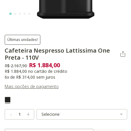
Últimas unidades!
Cafeteira Nespresso Lattissima One
Preta - 110V
R$ 1.884,00
Preço reduzido de
para
R$ 2.167,90
R$ 1.884,00 no cartão de crédito
6x de R$ 314,00 sem juros
Mais opções de pagamento
Variant Real Color
Selected
Variant Size
Variant Size
-
+