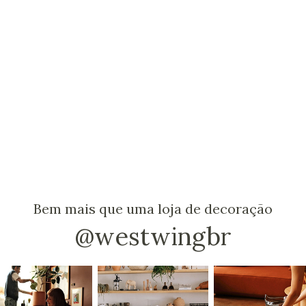
n
-
i
i
-
-
-
-
-
-
-
- 
-
-
-
Bem mais que uma loja de decoração
- 
@westwingbr
-
-
-
-
-
-