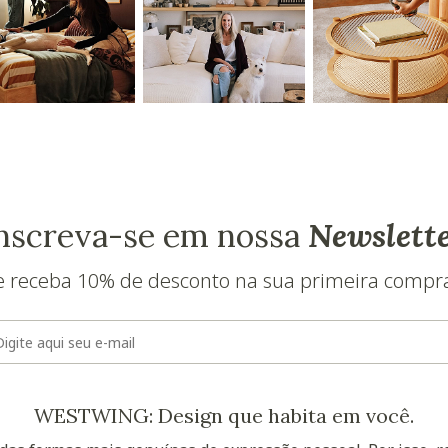
-
-
-
d
nscreva-se em nossa
Newslett
e receba 10% de desconto na sua primeira compr
E-mail
WESTWING: Design que habita em você.