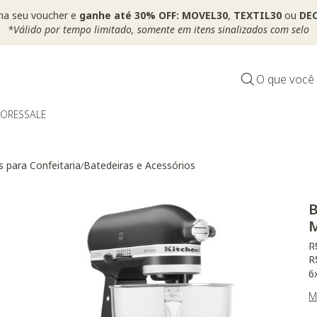
ha seu voucher e
ganhe até 30% OFF: MOVEL30
,
TEXTIL30
ou
DEC
*Válido por tempo limitado, somente em itens sinalizados com selo
O que você
DORES
SALE
s para Confeitaria
Batedeiras e Acessórios
/
B
P
R
R
6
M