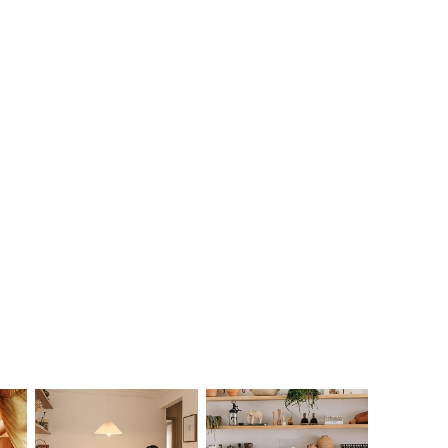
a cozinha;
 Cabeça Inclinável - A batedeira possui cabeça
nclinável oferecendo maior facilidade ao adicionar
ngredientes ou encaixar os acessórios;
 Materias sem BPA
 Não pode ser levado ao forno
 Não pode ir no microondas
 Pode ir para geladeira
 Pode ir para o freezer
 Pode ir na máquina de lavar
 Não
6
 Produto será entregue montado
 Voltagem: 110V
 Potência: 275W
4;
 8L
 Não
 Extensão do Fio: m
 Sim
 É antiaderente
 Sim, batedores, tigela e protetor de respingos