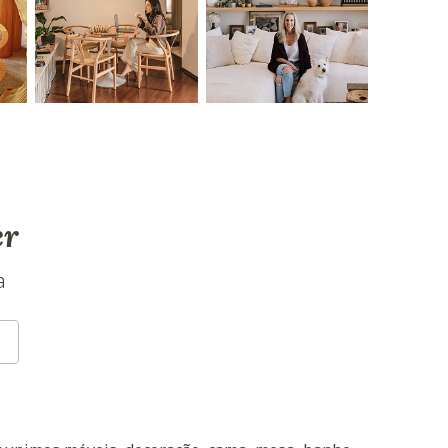
 Sim
 Não
 Garantia do fornecedor de 365 dias contra defeitos
e fabricação.
er
a