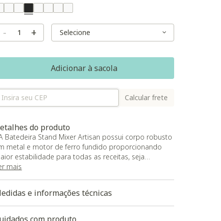
ariant Real Color
Selected
Variant Size
Variant Size
-
+
Adicionar à sacola
Calcular frete
etalhes do produto
 A Batedeira Stand Mixer Artisan possui corpo robusto
m metal e motor de ferro fundido proporcionando
aior estabilidade para todas as receitas, seja
esfiando frango, batendo claras em neve ou até
er mais
esmo massas mais pesadas como de pão;
 Com movimento planetário, resultando em 59 pontos
edidas e informações técnicas
e contato do batedor ao redor da tigela, ela
roporciona preparos homogêneos para qualquer
eceita;
uidados com produto