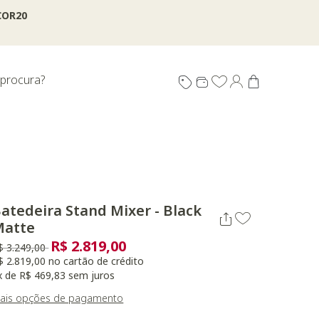
OR20
 procura?
atedeira Stand Mixer - Black
Matte
R$ 2.819,00
reço reduzido de
para
$ 3.249,00
$ 2.819,00 no cartão de crédito
x de R$ 469,83 sem juros
ais opções de pagamento