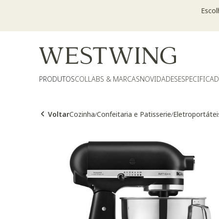
Escol
PRODUTOS
COLLABS & MARCAS
NOVIDADES
ESPECIFICA
Voltar
Cozinha
Confeitaria e Patisserie
Eletroportátei
/
/