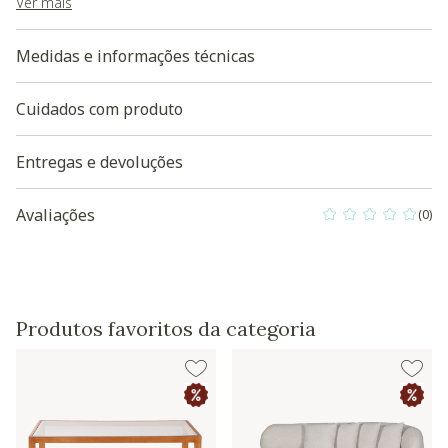
sensação de suavidade e delicadeza, enquanto a cor colorida
Ver mais
principal do produto sugere um toque de elegância e
sofisticação.
Baixe aqui a Modelagem 3D do produto
Medidas e informações técnicas
Cuidados com produto
Entregas e devoluções
Avaliações
(0)
0 out of 5 Custo
Produtos favoritos da categoria