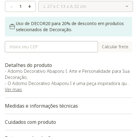
Selecione o Tamanho
-
+
Uso de DECOR20 para 20% de desconto em produtos
selecionados de Decoração.
Calcular frete
Detalhes do produto
- Adorno Decorativo Abaporu I: Arte e Personalidade para Sua
Decoração;
- O Adorno Decorativo Abaporu I é uma peça inspiradora que
leva arte, cultura e sofisticação para dentro da sua casa. Com
Ver mais
design marcante e cheio de significado, esse adorno é ideal
para quem busca acessórios de decoração que se destacam
Medidas e informações técnicas
por sua originalidade.;
- Pronto para uso, o produto é entregue montado e pode ser
posicionado sobre aparadores, prateleiras, estantes ou mesas
Cuidados com produto
de centro, elevando a composição do ambiente com detalhes
decorativos autênticos.;