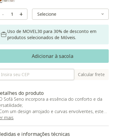
Selected
Variant Size
Variant Size
-
+
Uso de MOVEL30 para 30% de desconto em
produtos selecionados de Móveis.
Adicionar à sacola
Calcular frete
etalhes do produto
 O Sofá Seno incorpora a essência do conforto e da
ersatilidade;
 Com um design arrojado e curvas envolventes, este
ofá retrátil e reclinável se adapta a qualquer
er mais
referência de relaxamento, graças ao mecanismo de
 estágios no encosto;
edidas e informações técnicas
 Além disso, a inclusão de almofadas duplas e a