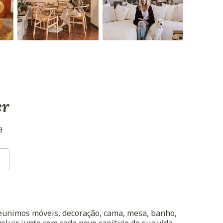
er
a
reunimos móveis, decoração, cama, mesa, banho,