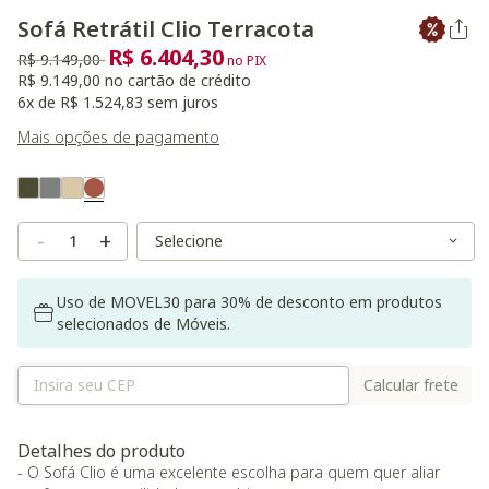
Sofá Retrátil Clio Terracota
R$ 6.404,30
Preço reduzido de
para
R$ 9.149,00
no PIX
R$ 9.149,00 no cartão de crédito
6x de R$ 1.524,83 sem juros
Mais opções de pagamento
Variant Real Color
Selected
Variant Size
Variant Size
-
+
Uso de MOVEL30 para 30% de desconto em produtos
selecionados de Móveis.
Calcular frete
Detalhes do produto
- O Sofá Clio é uma excelente escolha para quem quer aliar