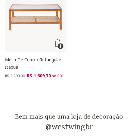
Mesa De Centro Retangular
Itapuã
Preço reduzido de
para
R$ 1.609,30
R$ 2.299,00
no PIX
Bem mais que uma loja de decoração
@westwingbr