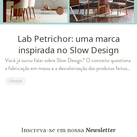
Lab Petrichor: uma marca
inspirada no Slow Design
Você já ouviu falar sobre Slow Design? O conceito questiona
a fabricação em massa e a desvalorização dos produtos feitos
em pequenas escalas. Para entender melhor o que o
Lifestyle
movimento propõe, trouxemos a
Inscreva-se em nossa
Newsletter