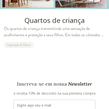
Quartos de criança
Os quartos de criança transmitindo uma sensação de
acolhimento e proteção a seus filhos. Em todos os cômodos a
preocupação sempre implica em como a decoração ficará
Inspiração & Décor
harmônica e como os móveis estarão
Inscreva-se em nossa
Newsletter
e receba 10% de desconto na sua primeira compra
E-mail