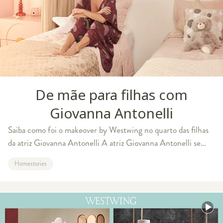
De mãe para filhas com
Giovanna Antonelli
Saiba como foi o makeover by Westwing no quarto das filhas
da atriz Giovanna Antonelli A atriz Giovanna Antonelli se
mudou há 2 anos para seu apartamento na Barra da Tijuca,
Homestories
Rio de Janeiro, onde mora