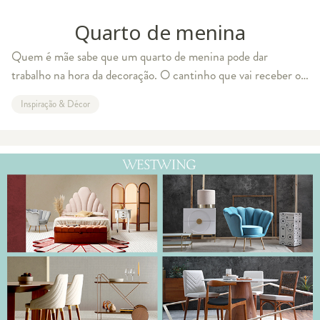
Quarto de menina
Quem é mãe sabe que um quarto de menina pode dar
trabalho na hora da decoração. O cantinho que vai receber os
sonhos e as brincadeiras das crianças precisa de conforto,
Inspiração & Décor
organização e personalidade aut