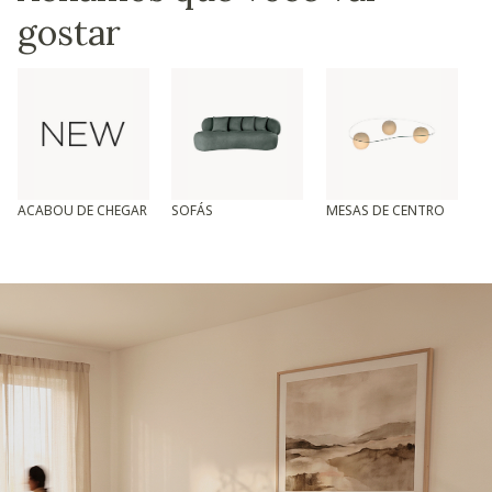
gostar
ACABOU DE CHEGAR
SOFÁS
MESAS DE CENTRO
T