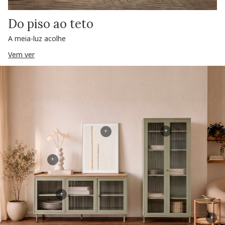
Do piso ao teto
A meia-luz acolhe
Vem ver
+
+
+
+
+