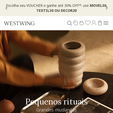
o
Escolha seu VOUCHER e ganhe até 30% OFF*: use
MOVEL30,
TEXTIL30 OU DECOR20
Especial Dia dos Pais
Westwing + @_nathaliacandelaria