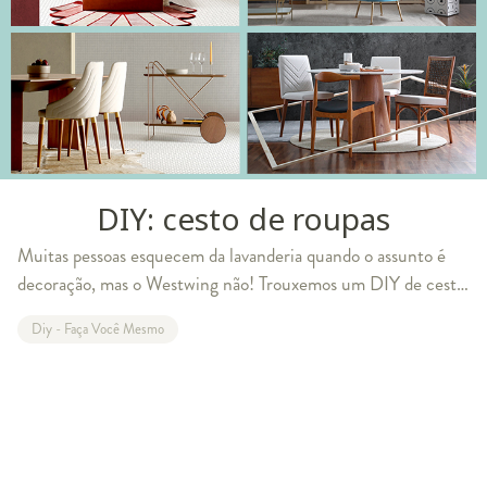
DIY: cesto de roupas
Muitas pessoas esquecem da lavanderia quando o assunto é
decoração, mas o Westwing não! Trouxemos um DIY de cesto
de roupas simples e rápido para dar um tapa no visual do
Diy - Faça Você Mesmo
modelo que você já tem em cas