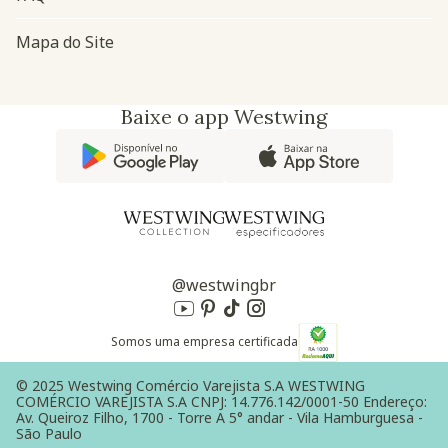
Mapa do Site
Baixe o app Westwing
@westwingbr
Somos uma empresa certificada
© 2025 Westwing Comércio Varejista S.A WESTWING
COMÉRCIO VAREJISTA S.A CNPJ: 14.776.142/0001-50 Endereço:
Av. Queiroz Filho, 1700 - Torre A 5° andar - Vila Hamburguesa -
São Paulo