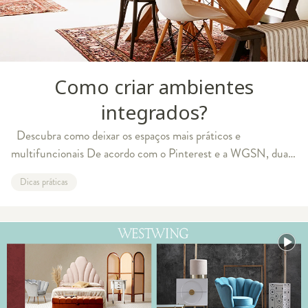
Como criar ambientes
integrados?
Descubra como deixar os espaços mais práticos e
multifuncionais De acordo com o Pinterest e a WGSN, duas
autoridades globais quando o assunto é tendência, os
Dicas práticas
ambientes integrados - aquele