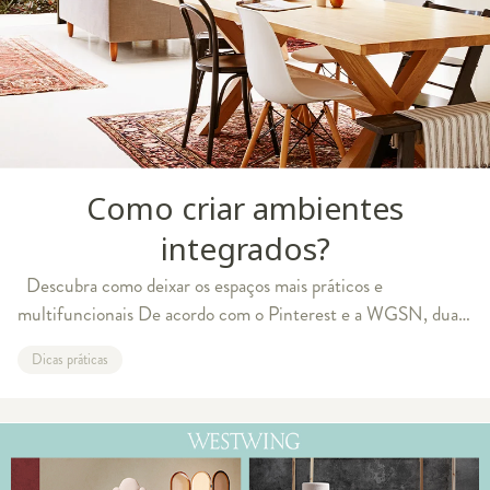
Como criar ambientes
integrados?
Descubra como deixar os espaços mais práticos e
multifuncionais De acordo com o Pinterest e a WGSN, duas
autoridades globais quando o assunto é tendência, os
Dicas práticas
ambientes integrados - aquele