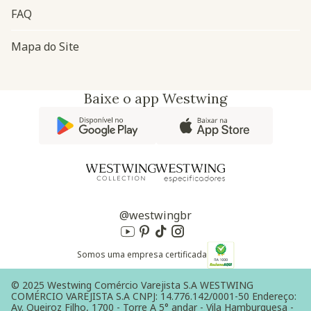
FAQ
Mapa do Site
Baixe o app Westwing
@westwingbr
Somos uma empresa certificada
© 2025 Westwing Comércio Varejista S.A WESTWING
COMÉRCIO VAREJISTA S.A CNPJ: 14.776.142/0001-50 Endereço:
Av. Queiroz Filho, 1700 - Torre A 5° andar - Vila Hamburguesa -