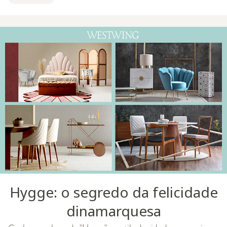
precisa ser barr
Hygge: o segredo da felicidade
dinamarquesa